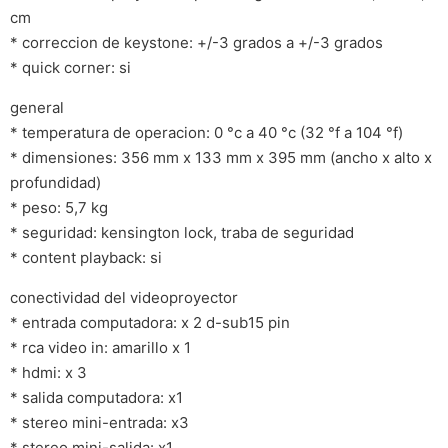
cm
* correccion de keystone: +/-3 grados a +/-3 grados
* quick corner: si
general
* temperatura de operacion: 0 °c a 40 °c (32 °f a 104 °f)
* dimensiones: 356 mm x 133 mm x 395 mm (ancho x alto x
profundidad)
* peso: 5,7 kg
* seguridad: kensington lock, traba de seguridad
* content playback: si
conectividad del videoproyector
* entrada computadora: x 2 d-sub15 pin
* rca video in: amarillo x 1
* hdmi: x 3
* salida computadora: x1
* stereo mini-entrada: x3
* stereo mini-salida: x1