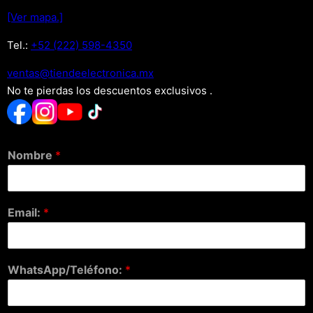
[Ver mapa.]
Tel.:
+52 (222) 598-4350
xm.acinortceleedneit@satnev
No te pierdas los descuentos exclusivos .
Nombre
*
Email:
*
WhatsApp/Teléfono:
*