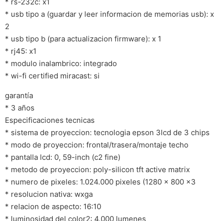
* rs-232c: x1
* usb tipo a (guardar y leer informacion de memorias usb): x
2
* usb tipo b (para actualizacion firmware): x 1
* rj45: x1
* modulo inalambrico: integrado
* wi-fi certified miracast: si
garantía
* 3 años
Especificaciones tecnicas
* sistema de proyeccion: tecnologia epson 3lcd de 3 chips
* modo de proyeccion: frontal/trasera/montaje techo
* pantalla lcd: 0, 59-inch (c2 fine)
* metodo de proyeccion: poly-silicon tft active matrix
* numero de pixeles: 1.024.000 pixeles (1280 x 800 x3
* resolucion nativa: wxga
* relacion de aspecto: 16:10
* luminosidad del color2: 4.000 lumenes