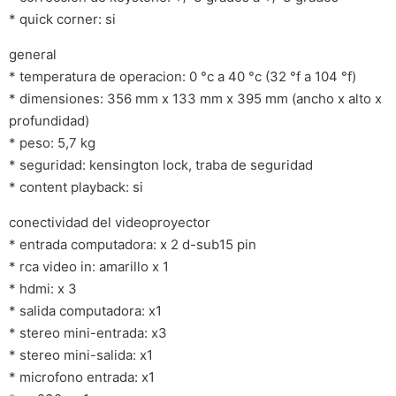
* quick corner: si
general
* temperatura de operacion: 0 °c a 40 °c (32 °f a 104 °f)
* dimensiones: 356 mm x 133 mm x 395 mm (ancho x alto x
profundidad)
* peso: 5,7 kg
* seguridad: kensington lock, traba de seguridad
* content playback: si
conectividad del videoproyector
* entrada computadora: x 2 d-sub15 pin
* rca video in: amarillo x 1
* hdmi: x 3
* salida computadora: x1
* stereo mini-entrada: x3
* stereo mini-salida: x1
* microfono entrada: x1