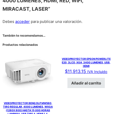
4000 LUMENES, HDMI, RED, WIFI,
MIRACAST, LASER”
Debes
acceder
para publicar una valoración.
También te recomendamos…
Productos relacionados
VIDEOPROYECTOR EPSON POWERLITE
E20, 3LCD, XGA, 3400 LUMENES, USB,
HDMI
$
11,913.15
IVA Incluido
Añadir al carrito
VIDEOPROYECTOR BENQ DLP MW560,
TIRO REGULAR, 4000 LUMENES, WXGA
(1280X 800) HASTA 15,000 HORAS
LAMPARA, USB TIPO A, HDMI 1.4,