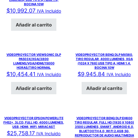
BOCINA 10W
$
10,992.07
IVA Incluido
Añadir al carrito
VIDEOPROYECTOR VIEWSONIC DLP
VIDEOPROYECTOR BENQ DLP MX560,
PA503X/XGA/3800
TIRO REGULAR, 4000 LUMENES, XGA
LUMENS/VGA/HDMI/15000
(1024 X 768) USB TIPO A, HDMI 1.4.
HORAS/TIRO NORMAL
BOCINA 10W
$
10,454.41
$
9,945.84
IVA Incluido
IVA Incluido
Añadir al carrito
Añadir al carrito
VIDEOPROYECTOR EPSON POWERLITE
VIDEOPROYECTOR BENQ DLP EH600
FH52+, 3LCD, FULL HD, 4000 LUMENES,
TIRO REGULAR, FULL HD (1920 X 1080)
USB, HDMI, WIFI, MIRACAST
3500 LUMENES, SMART, ANDROID 6.0,
BLUETOOTH 4.0, WI FI 2.4GB,5G,
$
25,758.17
IVA Incluido
REPRODUCTOR DE AUDIO MULTIMEDIA