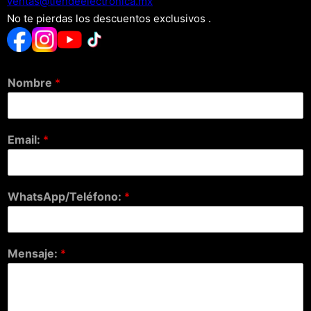
xm.acinortceleedneit@satnev
No te pierdas los descuentos exclusivos .
Nombre
*
Email:
*
WhatsApp/Teléfono:
*
Mensaje:
*