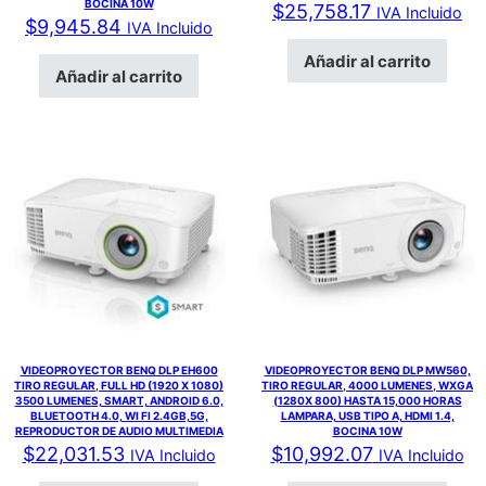
BOCINA 10W
$
25,758.17
IVA Incluido
$
9,945.84
IVA Incluido
Añadir al carrito
Añadir al carrito
VIDEOPROYECTOR BENQ DLP EH600
VIDEOPROYECTOR BENQ DLP MW560,
TIRO REGULAR, FULL HD (1920 X 1080)
TIRO REGULAR, 4000 LUMENES, WXGA
3500 LUMENES, SMART, ANDROID 6.0,
(1280X 800) HASTA 15,000 HORAS
BLUETOOTH 4.0, WI FI 2.4GB,5G,
LAMPARA, USB TIPO A, HDMI 1.4,
REPRODUCTOR DE AUDIO MULTIMEDIA
BOCINA 10W
$
22,031.53
$
10,992.07
IVA Incluido
IVA Incluido