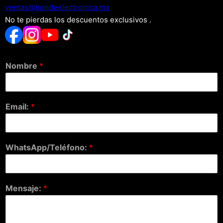
xm.acinortceleedneit@satnev
No te pierdas los descuentos exclusivos .
Nombre
*
Email:
*
WhatsApp/Teléfono:
*
Mensaje:
*