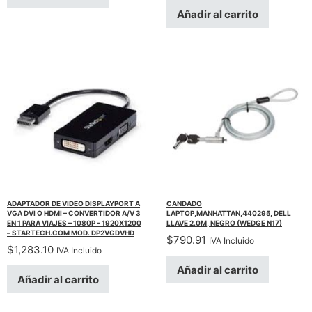
Añadir al carrito
ADAPTADOR DE VIDEO DISPLAYPORT A
CANDADO
VGA DVI O HDMI – CONVERTIDOR A/V 3
LAPTOP,MANHATTAN,440295, DELL
EN 1 PARA VIAJES – 1080P – 1920X1200
LLAVE 2.0M, NEGRO (WEDGE N17)
– STARTECH.COM MOD. DP2VGDVHD
$
790.91
IVA Incluido
$
1,283.10
IVA Incluido
Añadir al carrito
Añadir al carrito