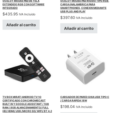
OCELOT MOUSE PAD DE TELA
OCELOT MOUSE PAD RIGIDO TIPO RGB,
EXTENDIDO RGB CON SOFTWARE
CARGA INALAMBRICA PARA
INTEGRADO
SMARTPHONES, CONEXIN MEDIANTE
USB PLUG AND PLAY
$
435.95
IVA Incluido
$
397.60
IVA Incluido
Añadir al carrito
Añadir al carrito
TV BOX MIRATI ANDROID TV 1O
CARGADOR DE PARED GHIA USB TIPO C
CERTIFICADO CON CHROMECAST
/ CARGA RAPIDA 18W
BUILT IN Y GOOGLE ASISSTANT / 1GB
$
198.04
IVA Incluido
RAM / 8GB ALMACENAMIENTO/ FULL
HD/ HDMI/ USB /MICRO SD/ WIFI/ BT 4.2