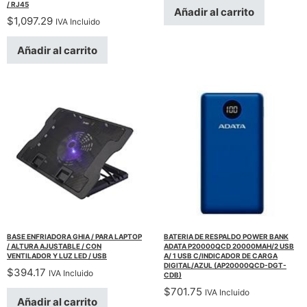
/ RJ45
Añadir al carrito
$
1,097.29
IVA Incluido
Añadir al carrito
BASE ENFRIADORA GHIA / PARA LAPTOP
BATERIA DE RESPALDO POWER BANK
/ ALTURA AJUSTABLE / CON
ADATA P20000QCD 20000MAH/2 USB
VENTILADOR Y LUZ LED / USB
A/ 1 USB C/INDICADOR DE CARGA
DIGITAL/AZUL (AP20000QCD-DGT-
$
394.17
IVA Incluido
CDB)
$
701.75
IVA Incluido
Añadir al carrito