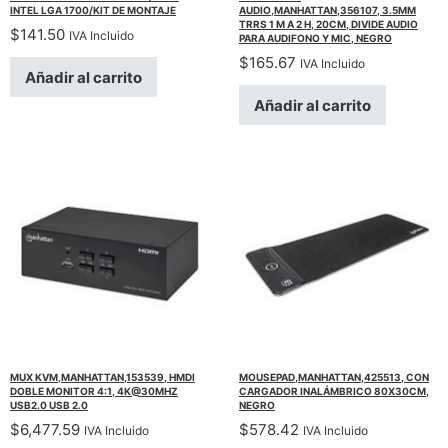
INTEL LGA 1700/KIT DE MONTAJE
AUDIO,MANHATTAN,356107, 3.5MM
TRRS 1 M A 2 H, 20CM, DIVIDE AUDIO
$
141.50
IVA Incluido
PARA AUDIFONO Y MIC, NEGRO
$
165.67
IVA Incluido
Añadir al carrito
Añadir al carrito
MUX KVM,MANHATTAN,153539, HMDI
MOUSEPAD,MANHATTAN,425513, CON
DOBLE MONITOR 4:1, 4K@30MHZ
CARGADOR INALÁMBRICO 80X30CM,
USB2.0 USB 2.0
NEGRO
$
6,477.59
$
578.42
IVA Incluido
IVA Incluido