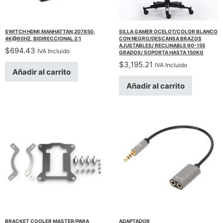
SWITCH HDMI,MANHATTAN,207850,
SILLA GAMER OCELOT/COLOR BLANCO
4K@60HZ, BIDIRECCIONAL 2:1
CON NEGRO/DESCANSA BRAZOS
AJUSTABLES/ RECLINABLE 90-155
$
694.43
IVA Incluido
GRADOS/ SOPORTA HASTA 150KG
$
3,195.21
IVA Incluido
Añadir al carrito
Añadir al carrito
BRACKET COOLER MASTER/PARA
ADAPTADOR