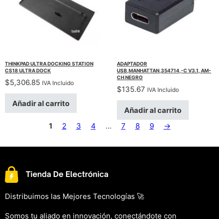
THINKPAD ULTRA DOCKING STATION
ADAPTADOR
CS18 ULTRA DOCK
USB,MANHATTAN,354714,-C V3.1, AM-
CH NEGRO
$
5,306.85
IVA Incluido
$
135.67
IVA Incluido
Añadir al carrito
Añadir al carrito
1
2
3
4
…
7
8
9
→
Distribuimos las Mejores Tecnologías 🚀
Somos tu aliado en innovación, conectándote con