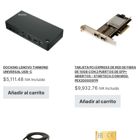
DOCKING LENOVO THINKPAD
TARJETA PCI EXPRESS DE RED DE FIBRA
UNIVERSAL USB-C
DE 10GB CON 2 PUERTOS DE SFP+
ABIERTOS – STARTECH.COM MOD.
$
5,111.48
IVA Incluido
PEX20000SFPI
$
9,932.76
IVA Incluido
Añadir al carrito
Añadir al carrito