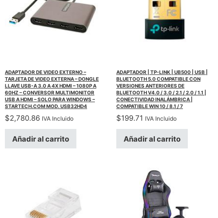
ADAPTADOR DE VIDEO EXTERNO –
ADAPTADOR | TP-LINK | UB500 | USB |
TARJETA DE VIDEO EXTERNA – DONGLE
BLUETOOTH 5.0 COMPATIBLE CON
LLAVE USB-A 3.0 A 4X HDMI – 1080P A
VERSIONES ANTERIORES DE
60HZ – CONVERSOR MULTIMONITOR
BLUETOOTH V4.0 / 3.0 / 2.1 / 2.0 / 1.1 |
USB A HDMI – SOLO PARA WINDOWS –
CONECTIVIDAD INALÁMBRICA |
STARTECH.COM MOD. USB32HD4
COMPATIBLE WIN 10 / 8.1 / 7
$
2,780.86
$
199.71
IVA Incluido
IVA Incluido
Añadir al carrito
Añadir al carrito