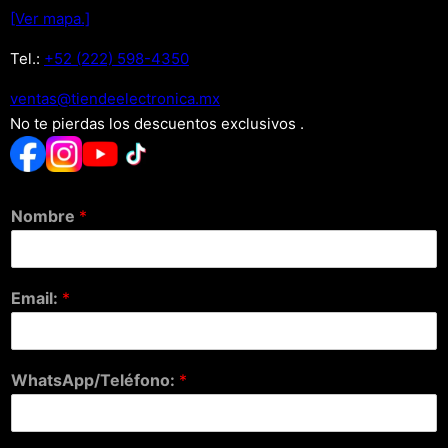
[Ver mapa.]
Tel.:
+52 (222) 598-4350
xm.acinortceleedneit@satnev
No te pierdas los descuentos exclusivos .
Nombre
*
Email:
*
WhatsApp/Teléfono:
*