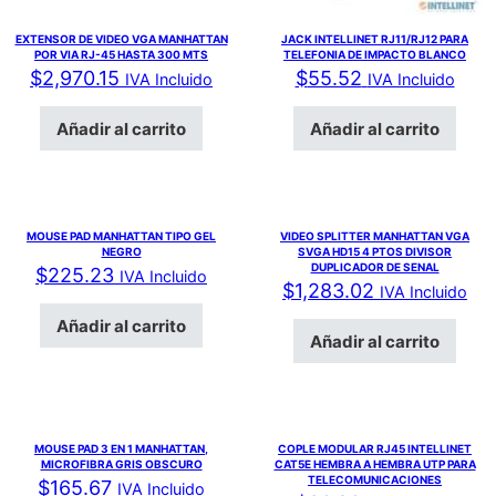
EXTENSOR DE VIDEO VGA MANHATTAN
JACK INTELLINET RJ11/RJ12 PARA
POR VIA RJ-45 HASTA 300 MTS
TELEFONIA DE IMPACTO BLANCO
$
2,970.15
$
55.52
IVA Incluido
IVA Incluido
Añadir al carrito
Añadir al carrito
MOUSE PAD MANHATTAN TIPO GEL
VIDEO SPLITTER MANHATTAN VGA
NEGRO
SVGA HD15 4 PTOS DIVISOR
DUPLICADOR DE SENAL
$
225.23
IVA Incluido
$
1,283.02
IVA Incluido
Añadir al carrito
Añadir al carrito
MOUSE PAD 3 EN 1 MANHATTAN,
COPLE MODULAR RJ45 INTELLINET
MICROFIBRA GRIS OBSCURO
CAT5E HEMBRA A HEMBRA UTP PARA
TELECOMUNICACIONES
$
165.67
IVA Incluido