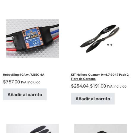
HobbyKing 40A w / UBEC 4A
KIT Helices Quanum 9×4.7 9047 Pack 2
Fibra de Carbono
$
757.00
IVA Incluido
El precio original er
El precio act
$
254.04
$
191.00
IVA Incluido
Añadir al carrito
Añadir al carrito