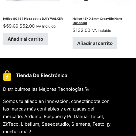
Hélice 8045 1 Pieza estilo DJI Y WALKER
Helice 45×0.8mm Crazyflie Nano
Quadcopt
El precio original era: $59.00.
El precio actual es: $52.00.
$
59.00
$
52.00
IVA Incluido
$
132.00
IVA Incluido
Añadir al carrito
Añadir al carrito
Distribuimos las Mejores Tecnologías 🚀
Somos tu aliado en innovación, conectándote con
las marcas más confiables y avanzadas del
mercado: Arduino, Raspberry Pi, Dahua, Telcel,
ZkTeco, Libelium, Seeedstudio, Siemens, Festo, ¡y
muchas más!