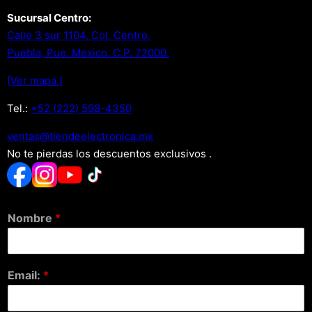
Sucursal Centro:
Calle 3 sur 1104, Col. Centro.
Puebla, Pue. Mexico. C.P. 72000.
[Ver mapa.]
Tel.:
+52 (222) 598-4350
xm.acinortceleedneit@satnev
No te pierdas los descuentos exclusivos .
Nombre
*
Email:
*