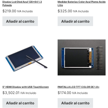
Display Lcd Oled Azul 128×64 1.3
Medidor Baterías Color Azul Plomo Acido
Pulgada
Litio
$
219.00
$
325.00
IVA Incluido
IVA Incluido
Añadir al carrito
Añadir al carrito
5″ HDMI Display with USB TouchScreen
PANTALLA LCD TFT COLOR DE 1.8»
$
3,502.01
$
174.00
IVA Incluido
IVA Incluido
Añadir al carrito
Añadir al carrito