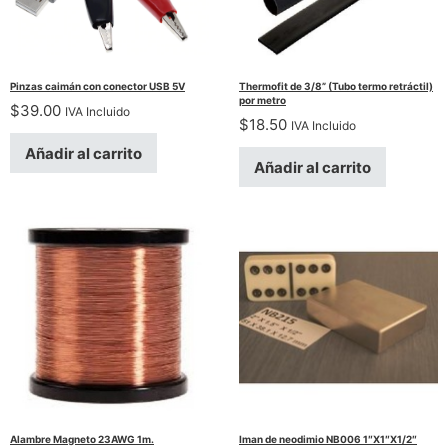
Pinzas caimán con conector USB 5V
Thermofit de 3/8” (Tubo termo retráctil)
por metro
$
39.00
IVA Incluido
$
18.50
IVA Incluido
Añadir al carrito
Añadir al carrito
Alambre Magneto 23AWG 1m.
Iman de neodimio NB006 1″X1″X1/2″