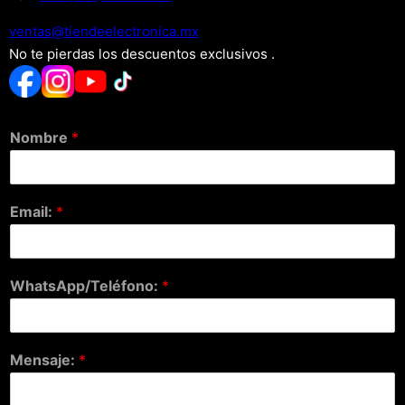
xm.acinortceleedneit@satnev
No te pierdas los descuentos exclusivos .
Nombre
*
Email:
*
WhatsApp/Teléfono:
*
Mensaje:
*