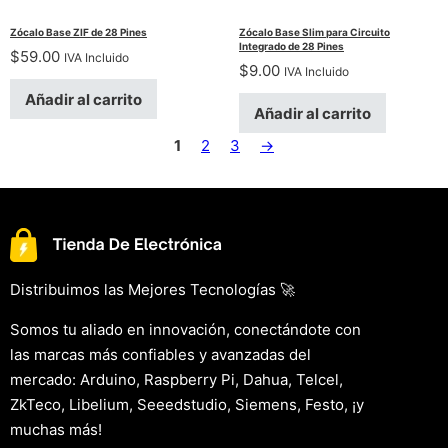
Zócalo Base ZIF de 28 Pines
Zócalo Base Slim para Circuito
Integrado de 28 Pines
$
59.00
IVA Incluido
$
9.00
IVA Incluido
Añadir al carrito
Añadir al carrito
1
2
3
→
Distribuimos las Mejores Tecnologías 🚀
Somos tu aliado en innovación, conectándote con
las marcas más confiables y avanzadas del
mercado: Arduino, Raspberry Pi, Dahua, Telcel,
ZkTeco, Libelium, Seeedstudio, Siemens, Festo, ¡y
muchas más!