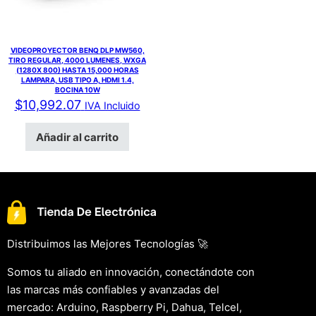
VIDEOPROYECTOR BENQ DLP MW560,
TIRO REGULAR, 4000 LUMENES, WXGA
(1280X 800) HASTA 15,000 HORAS
LAMPARA, USB TIPO A, HDMI 1.4,
BOCINA 10W
$
10,992.07
IVA Incluido
Añadir al carrito
Distribuimos las Mejores Tecnologías 🚀
Somos tu aliado en innovación, conectándote con
las marcas más confiables y avanzadas del
mercado: Arduino, Raspberry Pi, Dahua, Telcel,