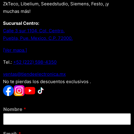
ZkTeco, Libelium, Seeedstudio, Siemens, Festo, ¡y
muchas más!
Sucursal Centro:
Calle 3 sur 1104, Col. Centro.
Puebla, Pue. Mexico. C.P. 72000.
[Ver mapa.]
Tel.:
+52 (222) 598-4350
xm.acinortceleedneit@satnev
No te pierdas los descuentos exclusivos .
Nombre
*
Email:
*