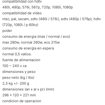
compatibilidad con hdtv
480i, 480p, 576i, 567p, 720p, 1080i, 1080p
compatibilidad de video
ntsc, pal, secam, sdtv (480i / 576i), edtv (480p / 576p), hdtv
(720p, 1080i / p 60hz)
poder
consumo de energia (max / normal / eco)
max 280w, normal 260w, eco 215w
consumo de energia en espera
normal 0,5 vatios.
fuente de alimentacion
100 ~ 240 v ca
dimensiones y peso
peso neto (kg / lbs)
2,3 kg +/- 200 g
dimensiones (an x al x pr) (mm)
296 x 120 x 221 mm
condicion de operacion