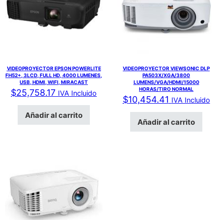
VIDEOPROYECTOR EPSON POWERLITE
VIDEOPROYECTOR VIEWSONIC DLP
FH52+, 3LCD, FULL HD, 4000 LUMENES,
PA503X/XGA/3800
USB, HDMI, WIFI, MIRACAST
LUMENS/VGA/HDMI/15000
HORAS/TIRO NORMAL
$
25,758.17
IVA Incluido
$
10,454.41
IVA Incluido
Añadir al carrito
Añadir al carrito