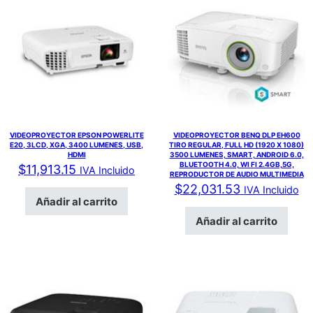
VIDEOPROYECTOR EPSON POWERLITE
VIDEOPROYECTOR BENQ DLP EH600
E20, 3LCD, XGA, 3400 LUMENES, USB,
TIRO REGULAR, FULL HD (1920 X 1080)
HDMI
3500 LUMENES, SMART, ANDROID 6.0,
BLUETOOTH 4.0, WI FI 2.4GB,5G,
$
11,913.15
IVA Incluido
REPRODUCTOR DE AUDIO MULTIMEDIA
$
22,031.53
IVA Incluido
Añadir al carrito
Añadir al carrito