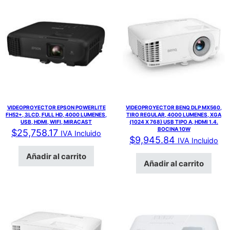
VIDEOPROYECTOR EPSON POWERLITE
VIDEOPROYECTOR BENQ DLP MX560,
FH52+, 3LCD, FULL HD, 4000 LUMENES,
TIRO REGULAR, 4000 LUMENES, XGA
USB, HDMI, WIFI, MIRACAST
(1024 X 768) USB TIPO A, HDMI 1.4.
BOCINA 10W
$
25,758.17
IVA Incluido
$
9,945.84
IVA Incluido
Añadir al carrito
Añadir al carrito