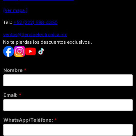
[Ver mapa.]
Tel.:
+52 (222) 598-4350
xm.acinortceleedneit@satnev
No te pierdas los descuentos exclusivos .
Nombre
*
Email:
*
WhatsApp/Teléfono:
*