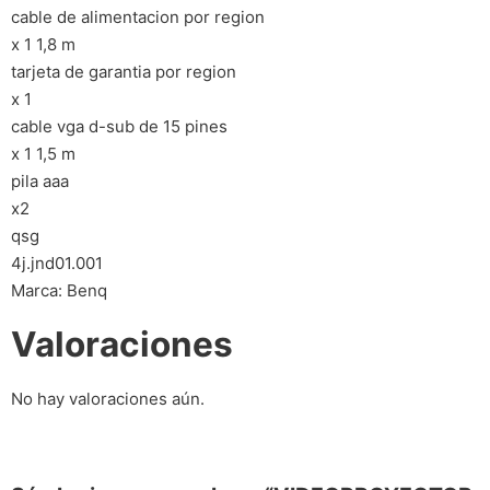
cable de alimentacion por region
x 1 1,8 m
tarjeta de garantia por region
x 1
cable vga d-sub de 15 pines
x 1 1,5 m
pila aaa
x2
qsg
4j.jnd01.001
Marca: Benq
Valoraciones
No hay valoraciones aún.