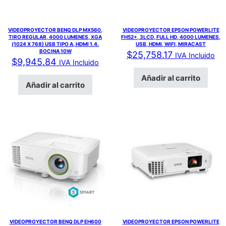
VIDEOPROYECTOR BENQ DLP MX560,
VIDEOPROYECTOR EPSON POWERLITE
TIRO REGULAR, 4000 LUMENES, XGA
FH52+, 3LCD, FULL HD, 4000 LUMENES,
(1024 X 768) USB TIPO A, HDMI 1.4.
USB, HDMI, WIFI, MIRACAST
BOCINA 10W
$
25,758.17
IVA Incluido
$
9,945.84
IVA Incluido
Añadir al carrito
Añadir al carrito
VIDEOPROYECTOR BENQ DLP EH600
VIDEOPROYECTOR EPSON POWERLITE