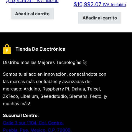
$
10,454.41
IVA Incluido
$
10,992.07
IVA Incluido
Añadir al carrito
Añadir al carrito
Distribuimos las Mejores Tecnologías 🚀
Somos tu aliado en innovación, conectándote con
las marcas más confiables y avanzadas del
mercado: Arduino, Raspberry Pi, Dahua, Telcel,
ZkTeco, Libelium, Seeedstudio, Siemens, Festo, ¡y
muchas más!
Sucursal Centro:
Calle 3 sur 1104, Col. Centro.
Puebla, Pue. Mexico. C.P. 72000.