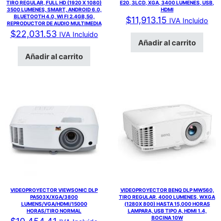
TIRO REGULAR, FULL HD (1920 X 1080)
E20, 3LCD, XGA, 3400 LUMENES, USB,
3500 LUMENES, SMART, ANDROID 6.0,
HDMI
BLUETOOTH 4.0, WI FI 2.4GB,5G,
$
11,913.15
IVA Incluido
REPRODUCTOR DE AUDIO MULTIMEDIA
$
22,031.53
IVA Incluido
Añadir al carrito
Añadir al carrito
VIDEOPROYECTOR VIEWSONIC DLP
VIDEOPROYECTOR BENQ DLP MW560,
PA503X/XGA/3800
TIRO REGULAR, 4000 LUMENES, WXGA
LUMENS/VGA/HDMI/15000
(1280X 800) HASTA 15,000 HORAS
HORAS/TIRO NORMAL
LAMPARA, USB TIPO A, HDMI 1.4,
BOCINA 10W