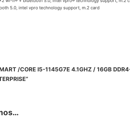
×2 wi-fi® + bluetooth 5.0, intel vpro® technology support, m.2 
tooth 5.0, intel vpro technology support, m.2 card
NKSMART /CORE I5-1145G7E 4.1GHZ / 16GB DD
NTERPRISE”
amos…