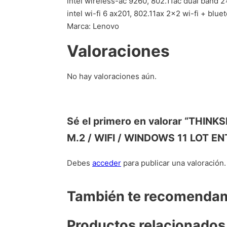
intel wireless-ac 9260, 802.11ac dual band 2
intel wi-fi 6 ax201, 802.11ax 2×2 wi-fi + blue
Marca: Lenovo
Valoraciones
No hay valoraciones aún.
Sé el primero en valorar “THI
M.2 / WIFI / WINDOWS 11 LOT E
Debes
acceder
para publicar una valoración.
También te recomend
Productos relacionados