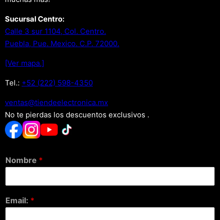
Sucursal Centro:
Calle 3 sur 1104, Col. Centro.
Puebla, Pue. Mexico. C.P. 72000.
[Ver mapa.]
Tel.:
+52 (222) 598-4350
xm.acinortceleedneit@satnev
No te pierdas los descuentos exclusivos .
Nombre
*
Email:
*