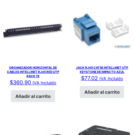
ORGANIZADOR HORIZONTAL DE
JACK RJ45 CAT5E INTELLINET UTP
CABLES INTELLINET RJ45 RED UTP
KEYSTONE DE IMPACTO AZUL
RACK 19
$
77.02
IVA Incluido
$
360.90
IVA Incluido
Añadir al carrito
Añadir al carrito