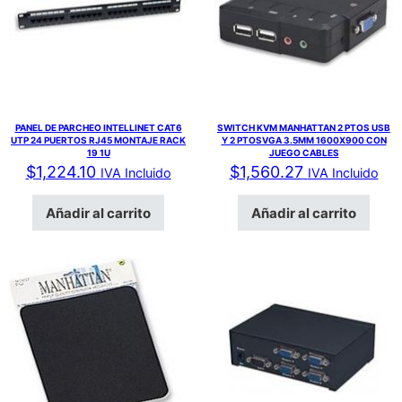
PANEL DE PARCHEO INTELLINET CAT6
SWITCH KVM MANHATTAN 2 PTOS USB
UTP 24 PUERTOS RJ45 MONTAJE RACK
Y 2 PTOSVGA 3.5MM 1600X900 CON
19 1U
JUEGO CABLES
$
1,224.10
$
1,560.27
IVA Incluido
IVA Incluido
Añadir al carrito
Añadir al carrito