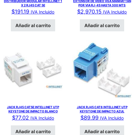
DISTRIBUIDOR MODULAR INTELLINET 1
EXTENSOR DE VIDEO VGA MANHATTAN
X 2 RJ45 CAT 5E
POR VIA RJ-45 HASTA 300 MTS
$
191.19
$
2,970.15
IVA Incluido
IVA Incluido
Añadir al carrito
Añadir al carrito
JACK RJ45 CAT5E INTELLINET UTP
JACK RJ45 CAT6 INTELLINET UTP
KEYSTONE DE IMPACTO BLANCO
KEYSTONE DE IMPACTO AZUL
$
77.02
$
89.99
IVA Incluido
IVA Incluido
Añadir al carrito
Añadir al carrito