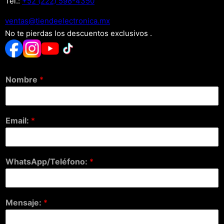
Tel.:
+52 (222) 598-4350
xm.acinortceleedneit@satnev
No te pierdas los descuentos exclusivos .
Nombre
*
Email:
*
WhatsApp/Teléfono:
*
Mensaje:
*