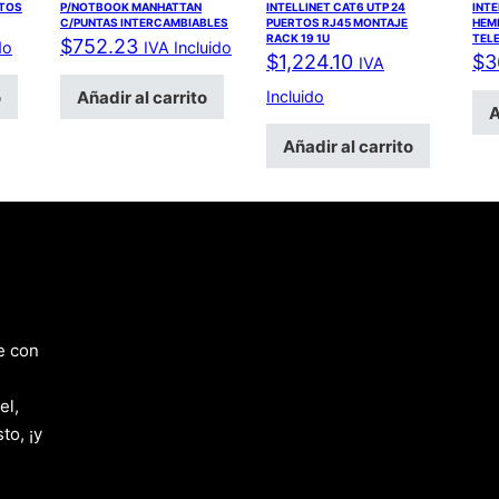
RTOS
P/NOTBOOK MANHATTAN
INTELLINET CAT6 UTP 24
INTE
C/PUNTAS INTERCAMBIABLES
PUERTOS RJ45 MONTAJE
HEM
RACK 19 1U
TEL
$
752.23
do
IVA Incluido
$
1,224.10
$
3
IVA
o
Añadir al carrito
Incluido
A
Añadir al carrito
e con
el,
to, ¡y