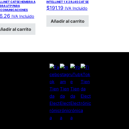
LLINET CAT5E HEMBRA A
INTELLINET 1 X 2 RJ45 CAT 5E
BRA UTP PARA
$
191.19
IVA Incluido
ECOMUNICACIONES
6.26
IVA Incluido
Añadir al carrito
ñadir al carrito