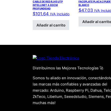
CABLE DE RED RJ45 UTP
FACEPLATE PLACA 2 PUE
INTELLINET 4.80CM
BLANCO
PROFUNDIDAD
$
47.03
IVA Inclui
$
101.64
IVA Incluido
Añadir al carrit
Añadir al carrito
Distribuimos las Mejores Tecnologías 🚀
Somos tu aliado en innovación, conectándot
las marcas más confiables y avanzadas del
mercado: Arduino, Raspberry Pi, Dahua, Telc
ZkTeco, Libelium, Seeedstudio, Siemens, Fes
muchas más!