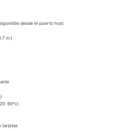
isponible desde el puerto host
.7 in.)
lante
)
0  60°c)
 tarjetas