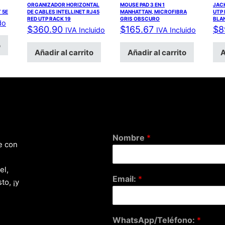
ORGANIZADOR HORIZONTAL
MOUSE PAD 3 EN 1
JACK
T 5E
DE CABLES INTELLINET RJ45
MANHATTAN, MICROFIBRA
UTP
RED UTP RACK 19
GRIS OBSCURO
BLA
do
$
360.90
$
165.67
$
8
IVA Incluido
IVA Incluido
o
Añadir al carrito
Añadir al carrito
A
Nombre
*
e con
el,
Email:
*
to, ¡y
WhatsApp/Teléfono:
*