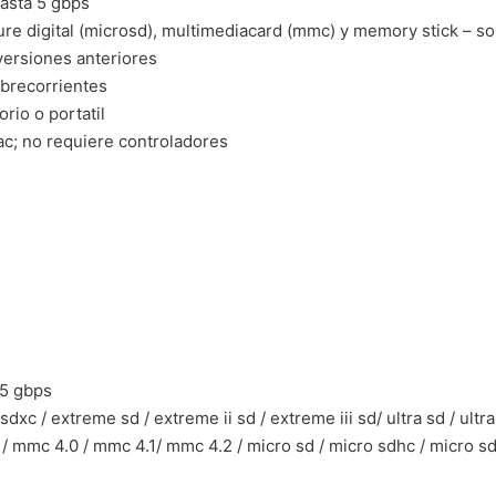
hasta 5 gbps
ure digital (microsd), multimediacard (mmc) y memory stick – so
 versiones anteriores
obrecorrientes
rio o portatil
c; no requiere controladores
 5 gbps
c / extreme sd / extreme ii sd / extreme iii sd/ ultra sd / ultra ii 
c / mmc 4.0 / mmc 4.1/ mmc 4.2 / micro sd / micro sdhc / micro s