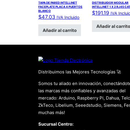
TAPA DE PARED INTELLINET
DISTRIBUIDOR MODULAR
FACEPLATE PLACA 4 PUERTOS
INTELLINET 1 X 2 RJ45 CA
BLANCO
$
191.19
IVA Inclui
$
47.03
IVA Incluido
Añadir al carrit
Añadir al carrito
Distribuimos las Mejores Tecnologías 🚀
Somos tu aliado en innovación, conectándot
las marcas más confiables y avanzadas del
mercado: Arduino, Raspberry Pi, Dahua, Telc
ZkTeco, Libelium, Seeedstudio, Siemens, Fes
muchas más!
Sucursal Centro: