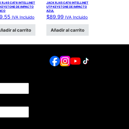
 RJ45 CAT6 INTELLINET
JACK RJ45 CAT6 INTELLINET
 KEYSTONE DE IMPACTO
UTP KEYSTONE DE IMPACTO
NCO
AZUL
9.55
$
89.99
IVA Incluido
IVA Incluido
ñadir al carrito
Añadir al carrito