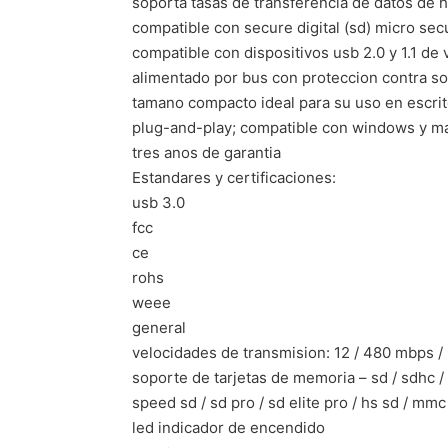
soporta tasas de transferencia de datos de 
compatible con secure digital (sd) micro sec
compatible con dispositivos usb 2.0 y 1.1 de
alimentado por bus con proteccion contra s
tamano compacto ideal para su uso en escrito
plug-and-play; compatible con windows y ma
tres anos de garantia
Estandares y certificaciones:
usb 3.0
fcc
ce
rohs
weee
general
velocidades de transmision: 12 / 480 mbps /
soporte de tarjetas de memoria – sd / sdhc / sdx
speed sd / sd pro / sd elite pro / hs sd / mm
led indicador de encendido