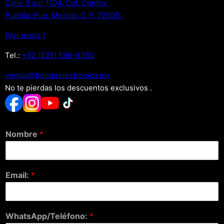
Calle 3 sur 1104, Col. Centro.
Puebla, Pue. Mexico. C.P. 72000.
[Ver mapa.]
Tel.:
+52 (222) 598-4350
xm.acinortceleedneit@satnev
No te pierdas los descuentos exclusivos .
Nombre
*
Email:
*
WhatsApp/Teléfono:
*