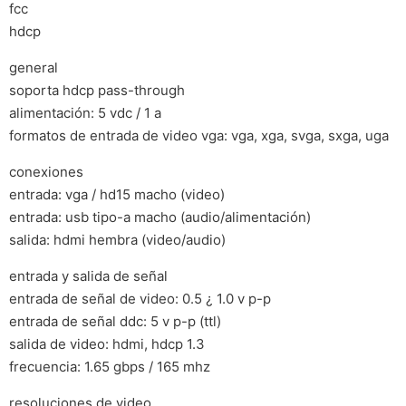
fcc
hdcp
general
soporta hdcp pass-through
alimentación: 5 vdc / 1 a
formatos de entrada de video vga: vga, xga, svga, sxga, uga
conexiones
entrada: vga / hd15 macho (video)
entrada: usb tipo-a macho (audio/alimentación)
salida: hdmi hembra (video/audio)
entrada y salida de señal
entrada de señal de video: 0.5 ¿ 1.0 v p-p
entrada de señal ddc: 5 v p-p (ttl)
salida de video: hdmi, hdcp 1.3
frecuencia: 1.65 gbps / 165 mhz
resoluciones de video