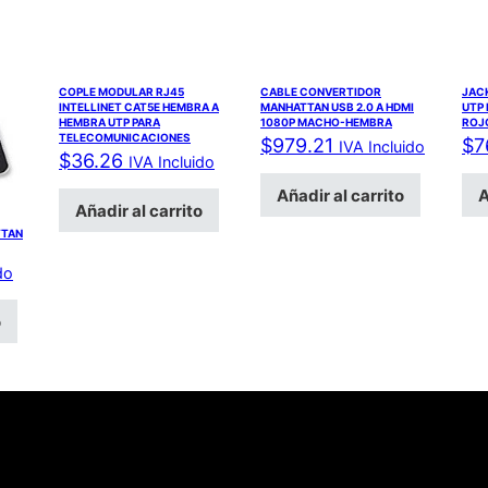
COPLE MODULAR RJ45
CABLE CONVERTIDOR
JACK
INTELLINET CAT5E HEMBRA A
MANHATTAN USB 2.0 A HDMI
UTP
HEMBRA UTP PARA
1080P MACHO-HEMBRA
ROJ
TELECOMUNICACIONES
$
979.21
$
7
IVA Incluido
$
36.26
IVA Incluido
Añadir al carrito
A
Añadir al carrito
TTAN
do
o