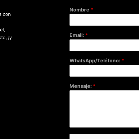
Nombre
*
e con
el,
Email:
*
to, ¡y
WhatsApp/Teléfono:
*
Mensaje:
*