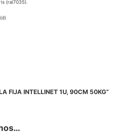
is (ral7035).
(d)
OLA FIJA INTELLINET 1U, 90CM 50KG”
amos…