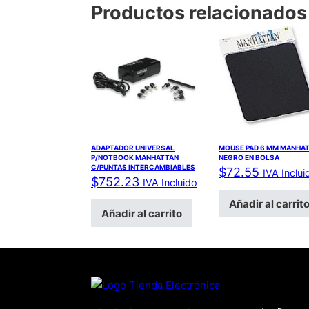
Productos relacionados
ADAPTADOR UNIVERSAL
MOUSE PAD 6 MM MANHA
P/NOTBOOK MANHATTAN
NEGRO EN BOLSA
C/PUNTAS INTERCAMBIABLES
$
72.55
IVA Inclui
$
752.23
IVA Incluido
Añadir al carrit
Añadir al carrito