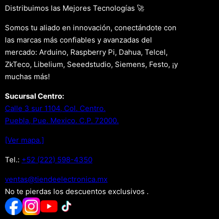
Distribuimos las Mejores Tecnologías 🚀
Somos tu aliado en innovación, conectándote con
las marcas más confiables y avanzadas del
mercado: Arduino, Raspberry Pi, Dahua, Telcel,
ZkTeco, Libelium, Seeedstudio, Siemens, Festo, ¡y
muchas más!
Sucursal Centro:
Calle 3 sur 1104, Col. Centro.
Puebla, Pue. Mexico. C.P. 72000.
[Ver mapa.]
Tel.:
+52 (222) 598-4350
xm.acinortceleedneit@satnev
No te pierdas los descuentos exclusivos .