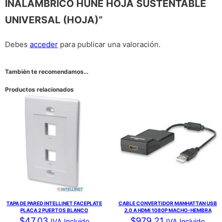
INALAMBRICO HUNE HOJA SUSTENTABLE
UNIVERSAL (HOJA)”
Debes
acceder
para publicar una valoración.
También te recomendamos…
Productos relacionados
TAPA DE PARED INTELLINET FACEPLATE
CABLE CONVERTIDOR MANHATTAN USB
PLACA 2 PUERTOS BLANCO
2.0 A HDMI 1080P MACHO-HEMBRA
$
47.03
$
979.21
IVA Incluido
IVA Incluido