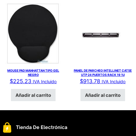
MOUSE PAD MANHATTAN TIPO GEL
PANEL DE PARCHEO INTELLINET CAT5E
NEGRO
UTP 24 PUERTOS RACK 19 1U
$
225.23
$
913.78
IVA Incluido
IVA Incluido
Añadir al carrito
Añadir al carrito