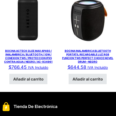
BOCINA ACTECK GLEE MAX AP460 /
BOCINA INALAMBRICA BLUETOOTH
INALAMBRICA / BLUETOOTH / 10W /
PORTATIL RECARGABLE LUZ RGB
CONEXION TWS / PROTECCION IPX5
FUNCION TWS PERFECT CHOICE NOVEL
CONTRA AGUA / NEGRO / AC-934961
DRUM – NEGRO
$
766.45
$
644.58
IVA Incluido
IVA Incluido
Añadir al carrito
Añadir al carrito