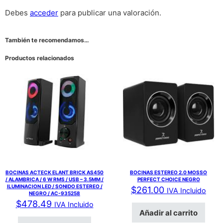
Debes
acceder
para publicar una valoración.
También te recomendamos…
Productos relacionados
BOCINAS ACTECK ELANT BRICK AS450
BOCINAS ESTEREO 2.0 MOSSO
/ ALAMBRICA / 6 W RMS / USB – 3.5MM /
PERFECT CHOICE NEGRO
ILUMINACION LED / SONIDO ESTEREO /
$
261.00
IVA Incluido
NEGRO / AC-935258
$
478.49
IVA Incluido
Añadir al carrito