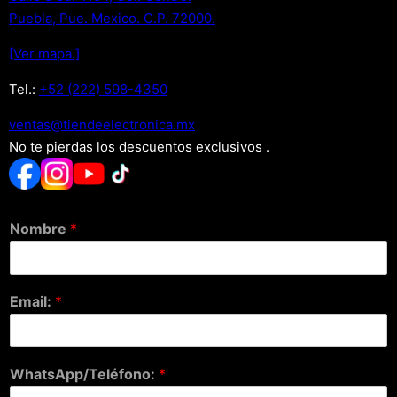
Puebla, Pue. Mexico. C.P. 72000.
[Ver mapa.]
Tel.:
+52 (222) 598-4350
xm.acinortceleedneit@satnev
No te pierdas los descuentos exclusivos .
Nombre
*
Email:
*
WhatsApp/Teléfono:
*