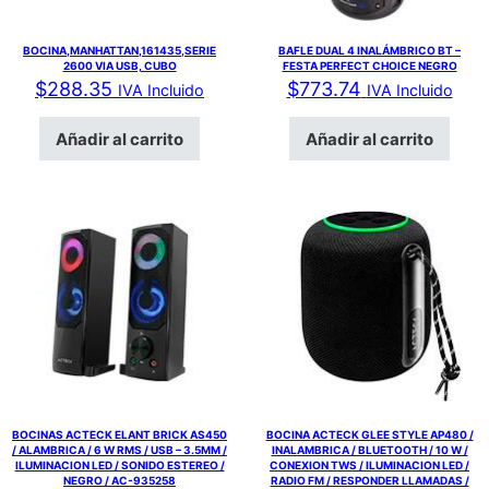
BOCINA,MANHATTAN,161435,SERIE
BAFLE DUAL 4 INALÁMBRICO BT –
2600 VIA USB, CUBO
FESTA PERFECT CHOICE NEGRO
$
288.35
$
773.74
IVA Incluido
IVA Incluido
Añadir al carrito
Añadir al carrito
BOCINAS ACTECK ELANT BRICK AS450
BOCINA ACTECK GLEE STYLE AP480 /
/ ALAMBRICA / 6 W RMS / USB – 3.5MM /
INALAMBRICA / BLUETOOTH / 10 W /
ILUMINACION LED / SONIDO ESTEREO /
CONEXION TWS / ILUMINACION LED /
NEGRO / AC-935258
RADIO FM / RESPONDER LLAMADAS /