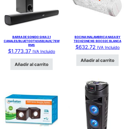
BARRA DE SONIDO GHIA 2.1
BOCINA INALAMBRICA NASA BY
CANALES/BLUETOOTH/USB/AUX/ 76W
TECHZONE NS-BOC02C BLANCA
RMS
$
632.72
IVA Incluido
$
1,773.37
IVA Incluido
Añadir al carrito
Añadir al carrito