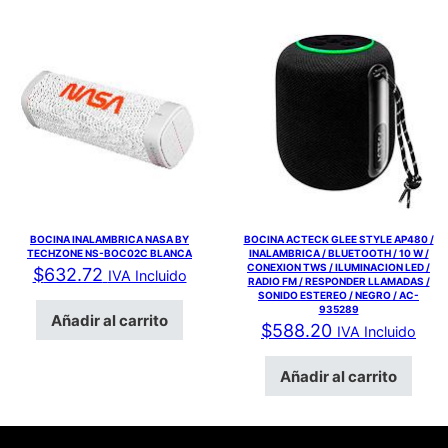
BOCINA INALAMBRICA NASA BY
BOCINA ACTECK GLEE STYLE AP480 /
TECHZONE NS-BOC02C BLANCA
INALAMBRICA / BLUETOOTH / 10 W /
CONEXION TWS / ILUMINACION LED /
$
632.72
IVA Incluido
RADIO FM / RESPONDER LLAMADAS /
SONIDO ESTEREO / NEGRO / AC-
935289
Añadir al carrito
$
588.20
IVA Incluido
Añadir al carrito