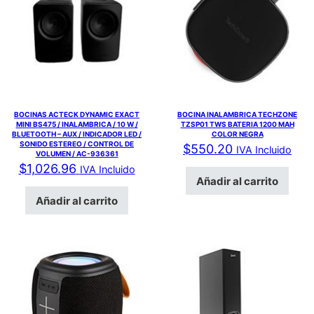
BOCINAS ACTECK DYNAMIC EXACT
BOCINA INALAMBRICA TECHZONE
MINI BS475 / INALAMBRICA / 10 W /
TZSP01 TWS BATERIA 1200 MAH
BLUETOOTH – AUX / INDICADOR LED /
COLOR NEGRA
SONIDO ESTEREO / CONTROL DE
$
550.20
IVA Incluido
VOLUMEN / AC-936361
$
1,026.96
IVA Incluido
Añadir al carrito
Añadir al carrito