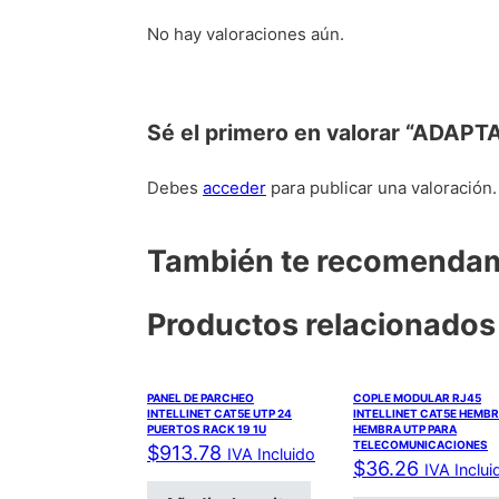
No hay valoraciones aún.
Sé el primero en valorar “ADA
Debes
acceder
para publicar una valoración.
También te recomend
Productos relacionados
PANEL DE PARCHEO
COPLE MODULAR RJ45
INTELLINET CAT5E UTP 24
INTELLINET CAT5E HEMBR
PUERTOS RACK 19 1U
HEMBRA UTP PARA
TELECOMUNICACIONES
$
913.78
IVA Incluido
$
36.26
IVA Inclui