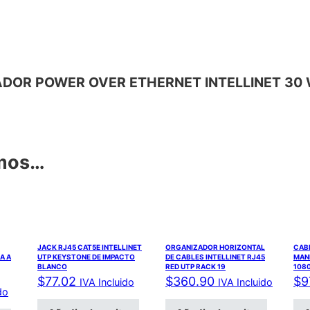
PTADOR POWER OVER ETHERNET INTELLINET 30 W
amos…
JACK RJ45 CAT5E INTELLINET
ORGANIZADOR HORIZONTAL
CAB
A A
UTP KEYSTONE DE IMPACTO
DE CABLES INTELLINET RJ45
MANH
BLANCO
RED UTP RACK 19
108
$
77.02
$
360.90
$
9
IVA Incluido
IVA Incluido
do