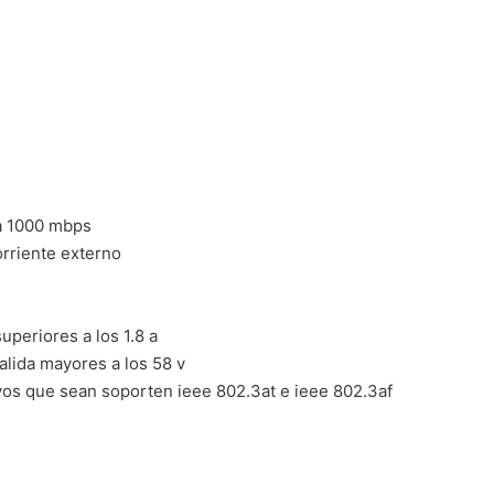
 a 1000 mbps
orriente externo
uperiores a los 1.8 a
salida mayores a los 58 v
ivos que sean soporten ieee 802.3at e ieee 802.3af