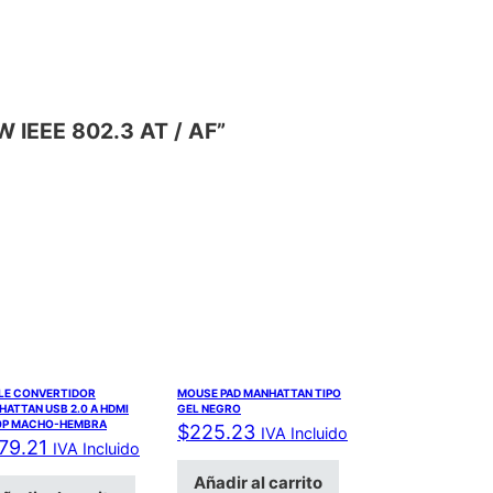
 IEEE 802.3 AT / AF”
LE CONVERTIDOR
MOUSE PAD MANHATTAN TIPO
ATTAN USB 2.0 A HDMI
GEL NEGRO
0P MACHO-HEMBRA
$
225.23
IVA Incluido
79.21
IVA Incluido
Añadir al carrito