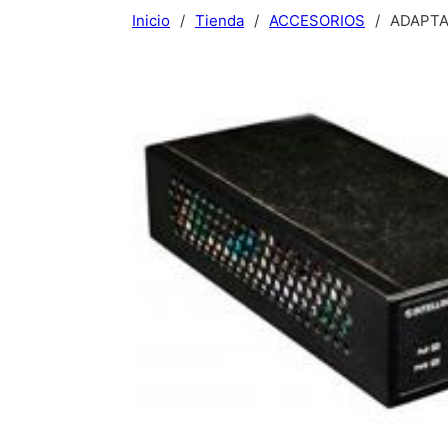
Inicio
/
Tienda
/
ACCESORIOS
/
ADAPTA