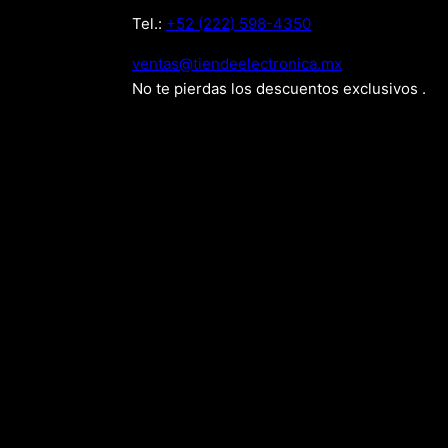
Tel.:
+52 (222) 598-4350
xm.acinortceleedneit@satnev
No te pierdas los descuentos exclusivos .