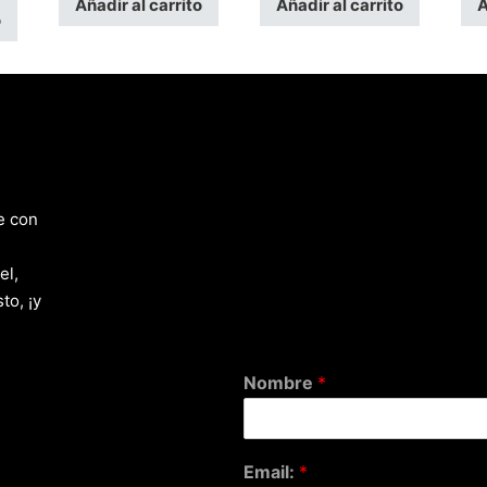
Añadir al carrito
Añadir al carrito
A
o
e con
el,
to, ¡y
Nombre
*
Email:
*