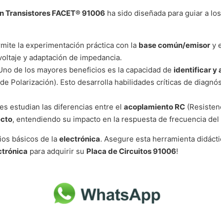
on Transistores FACET® 91006
ha sido diseñada para guiar a los
mite la experimentación práctica con la
base común/emisor
y 
voltaje y adaptación de impedancia.
no de los mayores beneficios es la capacidad de
identificar y 
de Polarización). Esto desarrolla habilidades críticas de diagnó
es estudian las diferencias entre el
acoplamiento RC
(Resistenc
ecto
, entendiendo su impacto en la respuesta de frecuencia del 
ios básicos de la
electrónica
. Asegure esta herramienta didáct
ctrónica
para adquirir su
Placa de Circuitos 91006
!