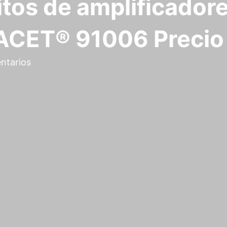
itos de amplificador
FACET® 91006 Precio
ntarios