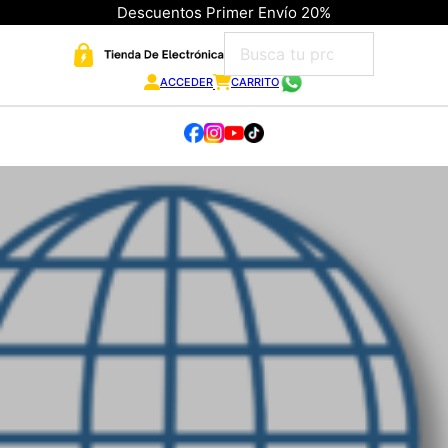
Descuentos Primer Envío 20%
ACCEDER
CARRITO