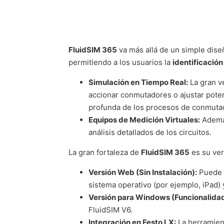
FluidSIM 365
va más allá de un simple diseñ
permitiendo a los usuarios la
identificación
Simulación en Tiempo Real:
La gran v
accionar conmutadores o ajustar poten
profunda de los procesos de conmutac
Equipos de Medición Virtuales:
Además
análisis detallados de los circuitos.
La gran fortaleza de
FluidSIM 365
es su ver
Versión Web (Sin Instalación):
Puede u
sistema operativo (por ejemplo, iPad) 
Versión para Windows (Funcionalida
FluidSIM V6.
Integración en Festo LX:
La herramient