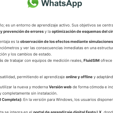
o; es un entorno de aprendizaje activo. Sus objetivos se centra
 y prevención de errores
y la
optimización de esquemas del cir
entaja es la
observación de los efectos mediante simulaciones
ciómetros y ver las consecuencias inmediatas en una estructura
ión y los cambios de estado.
 de trabajar con equipos de medición reales,
FluidSIM
ofrece 
satilidad, permitiendo el aprendizaje
online y offline
y adaptánd
tilizar la nueva y moderna
Versión web
de forma cómoda e inde
y completamente sin instalación.
d Completa):
En la versión para Windows, los usuarios disponen
a se integra en el
portal de aprendizaje digital Festo LX
, dond