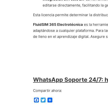
editarse directamente, facilitando la g
Esta licencia permite determinar la distrib
FluidSIM 365 Electrotécnica
es la herramie
adaptándose a cualquier plataforma. Para las
de lleno en el aprendizaje digital. Asegure
WhatsApp Soporte 24/7: 
Compartir ahora:
F
T
C
a
w
o