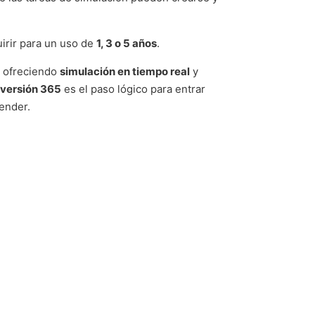
uirir para un uso de
1, 3 o 5 años
.
, ofreciendo
simulación en tiempo real
y
a versión 365
es el paso lógico para entrar
render.