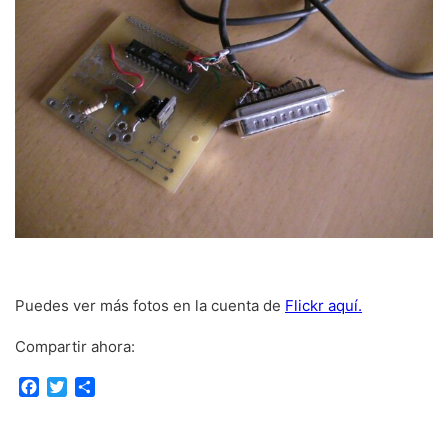
Puedes ver más fotos en la cuenta de
Flickr aquí.
Compartir ahora:
F
T
C
a
w
o
c
i
m
e
t
p