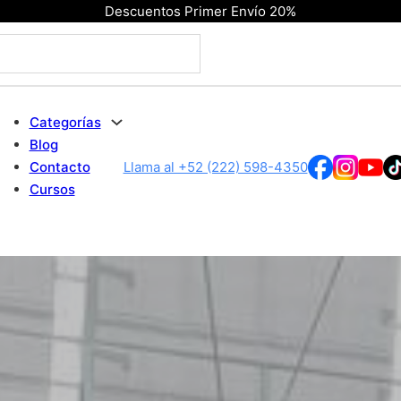
Descuentos Primer Envío 20%
Categorías
Blog
Contacto
Llama al +52 (222) 598-4350
Cursos