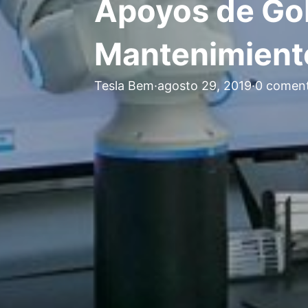
Apoyos de Gob
Mantenimiento
Tesla Bem
·
agosto 29, 2019
·
0 coment