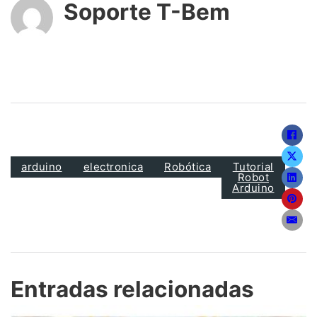
o
e
r
Soporte T-Bem
o
r
t
k
i
r
arduino
electronica
Robótica
Tutorial
Robot
Arduino
Entradas relacionadas