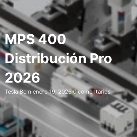
MPS 400
Distribución Pro
2026
Tesla Bem
·
enero 19, 2026
·
0 comentarios