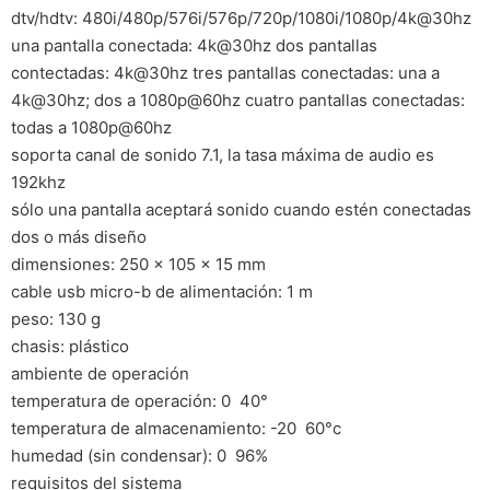
dtv/hdtv: 480i/480p/576i/576p/720p/1080i/1080p/4k@30hz
una pantalla conectada: 4k@30hz dos pantallas
contectadas: 4k@30hz tres pantallas conectadas: una a
4k@30hz; dos a 1080p@60hz cuatro pantallas conectadas:
todas a 1080p@60hz
soporta canal de sonido 7.1, la tasa máxima de audio es
192khz
sólo una pantalla aceptará sonido cuando estén conectadas
dos o más diseño
dimensiones: 250 x 105 x 15 mm
cable usb micro-b de alimentación: 1 m
peso: 130 g
chasis: plástico
ambiente de operación
temperatura de operación: 0  40°
temperatura de almacenamiento: -20  60°c
humedad (sin condensar): 0  96%
requisitos del sistema