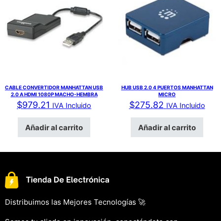
CABLE CONVERTIDOR MANHATTAN USB
HUB USB 2.0 4 PUERTOS MANHATTAN
2.0 A HDMI 1080P MACHO-HEMBRA
MICRO
$
979.21
$
275.82
IVA Incluido
IVA Incluido
Añadir al carrito
Añadir al carrito
Distribuimos las Mejores Tecnologías 🚀