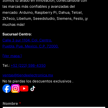
Somos tu aliado en innovación, conectándote con
las marcas más confiables y avanzadas del
mercado: Arduino, Raspberry Pi, Dahua, Telcel,
ZkTeco, Libelium, Seeedstudio, Siemens, Festo, ¡y
muchas más!
Sucursal Centro:
Calle 3 sur 1104, Col. Centro.
Puebla, Pue. Mexico. C.P. 72000.
[Ver mapa.]
Tel.:
+52 (222) 598-4350
xm.acinortceleedneit@satnev
No te pierdas los descuentos exclusivos .
Nombre
*