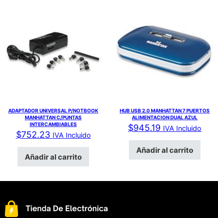
ADAPTADOR UNIVERSAL P/NOTBOOK
HUB USB 2.0 MANHATTAN 7 PUERTOS
MANHATTAN C/PUNTAS
ALIMENTACION DUAL AZUL
INTERCAMBIABLES
$
945.19
IVA Incluido
$
752.23
IVA Incluido
Añadir al carrito
Añadir al carrito