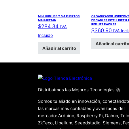
MINI HUB USB 2.0 4 PUERTOS
ORGANIZADOR HORIZONT
MANHATTAN
DE CABLES INTELLINET R
RED UTP RACK 19
$
284.34
IVA
$
360.90
IVA Incl
Incluido
Añadir al carrit
Añadir al carrito
Distribuimos las Mejores Tecnologías 🚀
Somos tu aliado en innovación, conectándot
las marcas más confiables y avanzadas del
mercado: Arduino, Raspberry Pi, Dahua, Telc
ZkTeco, Libelium, Seeedstudio, Siemens, Fes