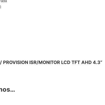
orada
)
ER/ PROVISION ISR/MONITOR LCD TFT AHD 4.3”
amos…