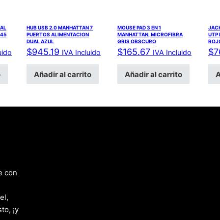
AL
HUB USB 2.0 MANHATTAN 7
MOUSE PAD 3 EN 1
JACK
J45
PUERTOS ALIMENTACION
MANHATTAN, MICROFIBRA
UTP
DUAL AZUL
GRIS OBSCURO
ROJ
$
945.19
$
165.67
$
7
uido
IVA Incluido
IVA Incluido
o
Añadir al carrito
Añadir al carrito
A
e con
el,
to, ¡y