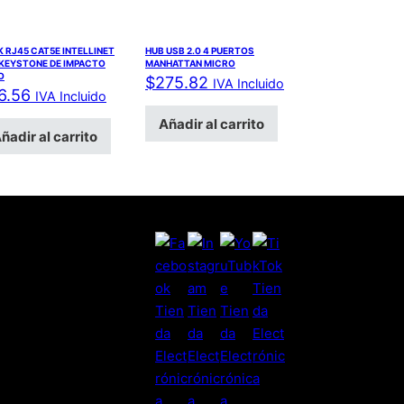
 RJ45 CAT5E INTELLINET
HUB USB 2.0 4 PUERTOS
 KEYSTONE DE IMPACTO
MANHATTAN MICRO
O
$
275.82
IVA Incluido
6.56
IVA Incluido
Añadir al carrito
ñadir al carrito