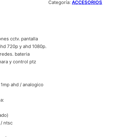
Categoría:
ACCESORIOS
nes cctv. pantalla
ahd 720p y ahd 1080p.
redes. bateria
ara y control ptz
 1mp ahd / analogico
a:
ado)
/ ntsc