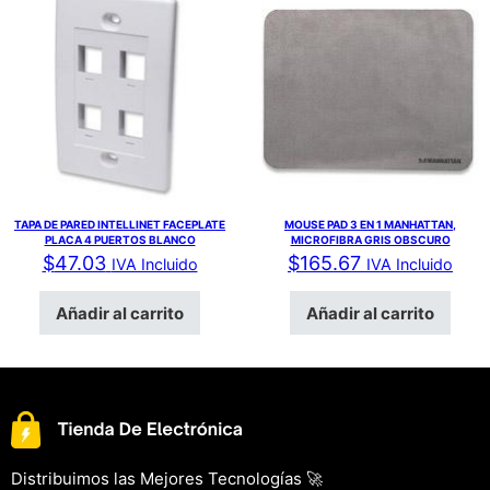
TAPA DE PARED INTELLINET FACEPLATE
MOUSE PAD 3 EN 1 MANHATTAN,
PLACA 4 PUERTOS BLANCO
MICROFIBRA GRIS OBSCURO
$
47.03
$
165.67
IVA Incluido
IVA Incluido
Añadir al carrito
Añadir al carrito
Distribuimos las Mejores Tecnologías 🚀