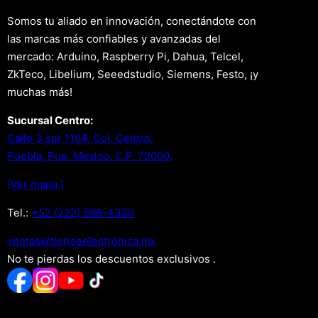
Somos tu aliado en innovación, conectándote con
las marcas más confiables y avanzadas del
mercado: Arduino, Raspberry Pi, Dahua, Telcel,
ZkTeco, Libelium, Seeedstudio, Siemens, Festo, ¡y
muchas más!
Sucursal Centro:
Calle 3 sur 1104, Col. Centro.
Puebla, Pue. Mexico. C.P. 72000.
[Ver mapa.]
Tel.:
+52 (222) 598-4350
xm.acinortceleedneit@satnev
No te pierdas los descuentos exclusivos .