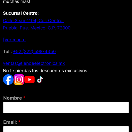
muchas más!
Sucursal Centro:
Calle 3 sur 1104, Col. Centro.
Puebla, Pue. Mexico. C.P. 72000.
[Ver mapa.]
Tel.:
+52 (222) 598-4350
xm.acinortceleedneit@satnev
No te pierdas los descuentos exclusivos .
Nombre
*
Email:
*