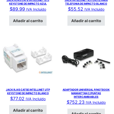
JACK RJ45 CAT6 INTELLINET UTP
JACK INTELLINET RJ11/RJ12 PARA
KEYSTONE DE IMPACTO AZUL
TELEFONIA DE IMPACTO BLANCO
$
89.99
$
55.52
IVA Incluido
IVA Incluido
Añadir al carrito
Añadir al carrito
JACK RJ45 CAT5E INTELLINET UTP
ADAPTADOR UNIVERSAL P/NOTBOOK
KEYSTONE DE IMPACTO BLANCO
MANHATTAN C/PUNTAS
INTERCAMBIABLES
$
77.02
IVA Incluido
$
752.23
IVA Incluido
Añadir al carrito
Añadir al carrito