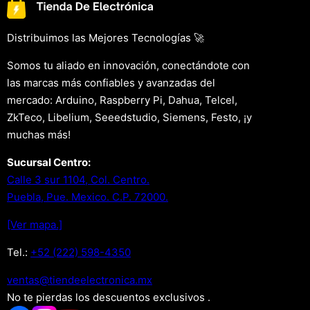
Distribuimos las Mejores Tecnologías 🚀
Somos tu aliado en innovación, conectándote con
las marcas más confiables y avanzadas del
mercado: Arduino, Raspberry Pi, Dahua, Telcel,
ZkTeco, Libelium, Seeedstudio, Siemens, Festo, ¡y
muchas más!
Sucursal Centro:
Calle 3 sur 1104, Col. Centro.
Puebla, Pue. Mexico. C.P. 72000.
[Ver mapa.]
Tel.:
+52 (222) 598-4350
xm.acinortceleedneit@satnev
No te pierdas los descuentos exclusivos .