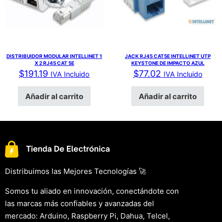
DISTRIBUIDOR MODULAR INTELLINET 1
JACK RJ45 CAT5E INTELLINET UTP
X 2 RJ45 CAT 5E
KEYSTONE DE IMPACTO AZUL
$
191.19
$
77.02
IVA Incluido
IVA Incluido
Añadir al carrito
Añadir al carrito
Distribuimos las Mejores Tecnologías 🚀
Somos tu aliado en innovación, conectándote con
las marcas más confiables y avanzadas del
mercado: Arduino, Raspberry Pi, Dahua, Telcel,