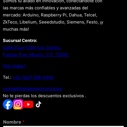
Somos tu aliado en innovación, conectándote con
las marcas más confiables y avanzadas del
mercado: Arduino, Raspberry Pi, Dahua, Telcel,
ZkTeco, Libelium, Seeedstudio, Siemens, Festo, ¡y
muchas más!
Sucursal Centro:
Calle 3 sur 1104, Col. Centro.
Puebla, Pue. Mexico. C.P. 72000.
[Ver mapa.]
Tel.:
+52 (222) 598-4350
xm.acinortceleedneit@satnev
No te pierdas los descuentos exclusivos .
Nombre
*