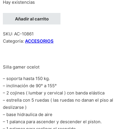
Hay existencias
SILLA GAMER OCELOT/COLOR ROJO CON NEGRO/DESCANSA B
Añadir al carrito
SKU:
AC-10861
Categoría:
ACCESORIOS
Silla gamer ocelot
– soporta hasta 150 kg.
– inclinación de 90° a 155°
– 2 cojines ( lumbar y cervical ) con banda elástica
– estrella con 5 ruedas ( las ruedas no danan el piso al
deslizarse )
– base hidraulica de aire
– 1 palanca para ascender y descender el piston.
– 1 palanca para reclinar el respaldo.