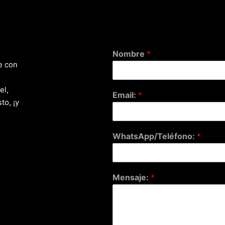
Nombre
*
e con
el,
Email:
*
to, ¡y
WhatsApp/Teléfono:
*
Mensaje:
*