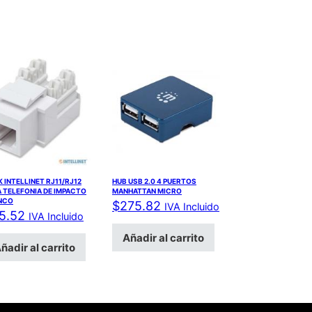
 INTELLINET RJ11/RJ12
HUB USB 2.0 4 PUERTOS
 TELEFONIA DE IMPACTO
MANHATTAN MICRO
NCO
$
275.82
IVA Incluido
5.52
IVA Incluido
Añadir al carrito
ñadir al carrito