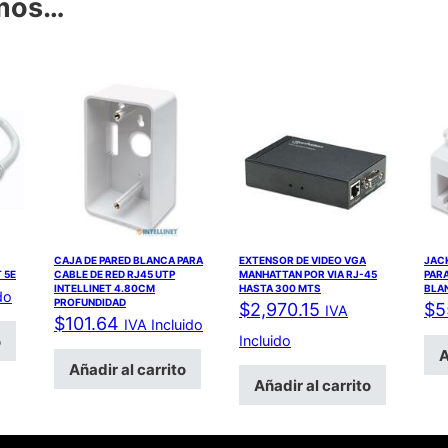
amos…
CAJA DE PARED BLANCA PARA
EXTENSOR DE VIDEO VGA
JACK
T 5E
CABLE DE RED RJ45 UTP
MANHATTAN POR VIA RJ-45
PARA
INTELLINET 4.80CM
HASTA 300 MTS
BLA
do
PROFUNDIDAD
$
2,970.15
$
5
IVA
$
101.64
IVA Incluido
o
Incluido
A
Añadir al carrito
Añadir al carrito