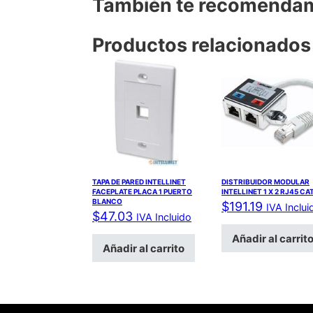
También te recomend
Productos relacionados
TAPA DE PARED INTELLINET
DISTRIBUIDOR MODULAR
FACEPLATE PLACA 1 PUERTO
INTELLINET 1 X 2 RJ45 CA
BLANCO
$
191.19
IVA Inclui
$
47.03
IVA Incluido
Añadir al carrit
Añadir al carrito