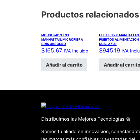
Productos relacionados
MOUSE PAD 3 EN 1
HUB USB 2.0 MANHATTAN 
MANHATTAN, MICROFIBRA
PUERTOS ALIMENTACION
GRIS OBSCURO
DUAL AZUL
$
165.67
$
945.19
IVA Incluido
IVA Incl
Añadir al carrito
Añadir al carrit
Distribuimos las Mejores Tecnologías 🚀
Somos tu aliado en innovación, conectándot
las marcas más confiables y avanzadas del