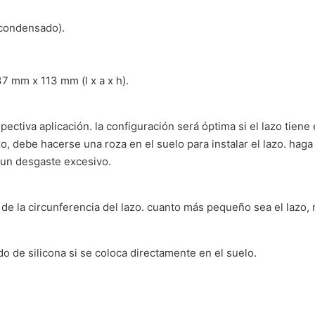
condensado).
7 mm x 113 mm (l x a x h).
pectiva aplicación. la configuración será óptima si el lazo tien
zo, debe hacerse una roza en el suelo para instalar el lazo. hag
e un desgaste excesivo.
e la circunferencia del lazo. cuanto más pequeño sea el lazo, m
do de silicona si se coloca directamente en el suelo.