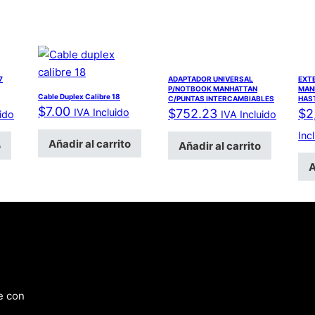
7
ADAPTADOR UNIVERSAL
EXT
P/NOTBOOK MANHATTAN
MANH
Cable Duplex Calibre 18
C/PUNTAS INTERCAMBIABLES
HAS
$
7.00
IVA Incluido
$
752.23
$
2
uido
IVA Incluido
Inc
Añadir al carrito
o
Añadir al carrito
A
e con