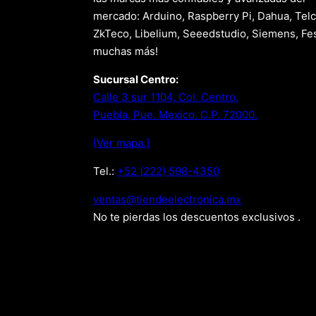
mercado: Arduino, Raspberry Pi, Dahua, Telc
ZkTeco, Libelium, Seeedstudio, Siemens, Fes
muchas más!
Sucursal Centro:
Calle 3 sur 1104, Col. Centro.
Puebla, Pue. Mexico. C.P. 72000.
[Ver mapa.]
Tel.:
+52 (222) 598-4350
xm.acinortceleedneit@satnev
No te pierdas los descuentos exclusivos .