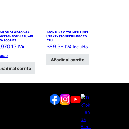
ENSOR DE VIDEO VGA
JACK RJ45 CAT6 INTELLINET
ATTAN POR VIA RJ-45
UTP KEYSTONE DE IMPACTO
TA 300 MTS
AZUL
,970.15
$
89.99
IVA
IVA Incluido
luido
Añadir al carrito
ñadir al carrito