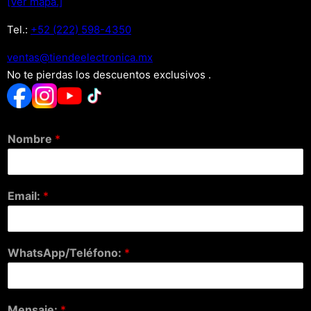
[Ver mapa.]
Tel.:
+52 (222) 598-4350
xm.acinortceleedneit@satnev
No te pierdas los descuentos exclusivos .
Nombre
*
Email:
*
WhatsApp/Teléfono:
*
Mensaje:
*