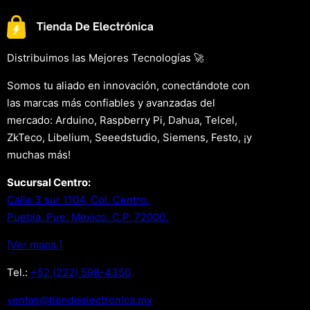
Distribuimos las Mejores Tecnologías 🚀
Somos tu aliado en innovación, conectándote con
las marcas más confiables y avanzadas del
mercado: Arduino, Raspberry Pi, Dahua, Telcel,
ZkTeco, Libelium, Seeedstudio, Siemens, Festo, ¡y
muchas más!
Sucursal Centro:
Calle 3 sur 1104, Col. Centro.
Puebla, Pue. Mexico. C.P. 72000.
[Ver mapa.]
Tel.:
+52 (222) 598-4350
xm.acinortceleedneit@satnev