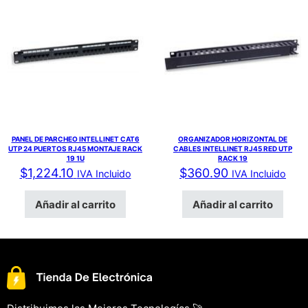
PANEL DE PARCHEO INTELLINET CAT6
ORGANIZADOR HORIZONTAL DE
UTP 24 PUERTOS RJ45 MONTAJE RACK
CABLES INTELLINET RJ45 RED UTP
19 1U
RACK 19
$
1,224.10
$
360.90
IVA Incluido
IVA Incluido
Añadir al carrito
Añadir al carrito