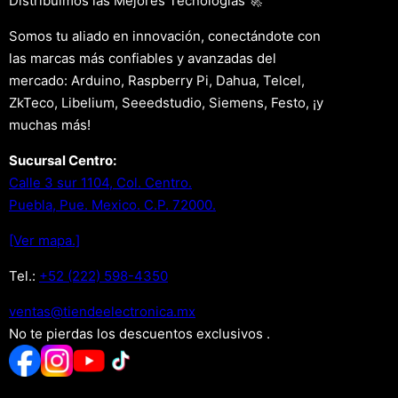
Distribuimos las Mejores Tecnologías 🚀
Somos tu aliado en innovación, conectándote con
las marcas más confiables y avanzadas del
mercado: Arduino, Raspberry Pi, Dahua, Telcel,
ZkTeco, Libelium, Seeedstudio, Siemens, Festo, ¡y
muchas más!
Sucursal Centro:
Calle 3 sur 1104, Col. Centro.
Puebla, Pue. Mexico. C.P. 72000.
[Ver mapa.]
Tel.:
+52 (222) 598-4350
xm.acinortceleedneit@satnev
No te pierdas los descuentos exclusivos .