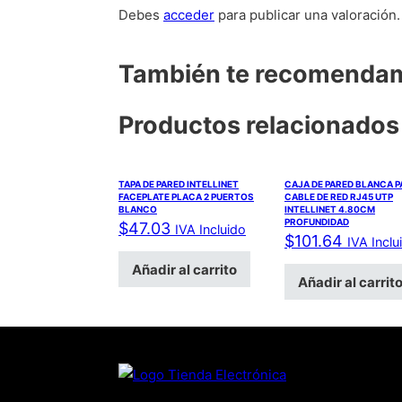
Debes
acceder
para publicar una valoración.
También te recomend
Productos relacionados
TAPA DE PARED INTELLINET
CAJA DE PARED BLANCA 
FACEPLATE PLACA 2 PUERTOS
CABLE DE RED RJ45 UTP
BLANCO
INTELLINET 4.80CM
PROFUNDIDAD
$
47.03
IVA Incluido
$
101.64
IVA Inclu
Añadir al carrito
Añadir al carrit