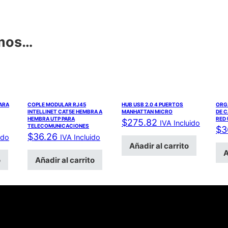
amos…
PARA
COPLE MODULAR RJ45
HUB USB 2.0 4 PUERTOS
ORG
INTELLINET CAT5E HEMBRA A
MANHATTAN MICRO
DE C
HEMBRA UTP PARA
RED 
$
275.82
IVA Incluido
TELECOMUNICACIONES
$
3
$
36.26
ido
IVA Incluido
Añadir al carrito
A
o
Añadir al carrito