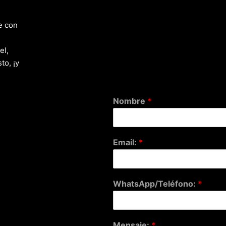
e con
el,
to, ¡y
Nombre
*
Email:
*
WhatsApp/Teléfono:
*
Mensaje:
*