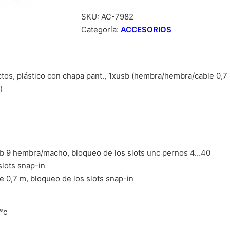
SKU:
AC-7982
Categoría:
ACCESORIOS
ctos, plástico con chapa pant., 1xusb (hembra/hembra/cable 0,7 m
)
sub 9 hembra/macho, bloqueo de los slots unc pernos 4…40
lots snap-in
 0,7 m, bloqueo de los slots snap-in
°c