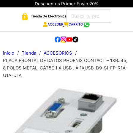
Descuentos Primer Envío 20%
ACCEDER
CARRITO
Inicio
/
Tienda
/
ACCESORIOS
/
PLACA FRONTAL DE DATOS PHOENIX CONTACT – 1XRJ45,
8 POLOS METAL, CAT5E 1 X USB . A 1XUSB-D9-SI-FP-R1A-
U1A-D1A