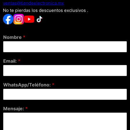
xm.acinortceleedneit@satnev
No te pierdas los descuentos exclusivos .
Nombre
*
Email:
*
WhatsApp/Teléfono:
*
Mensaje:
*