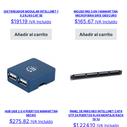
DISTRIBUIDOR MODULAR INTELLINET 1
MOUSE PAD 3 EN 1 MANHATTAN,
X 2 RJ45 CAT 5E
MICROFIBRA GRIS OBSCURO
$
191.19
$
165.67
IVA Incluido
IVA Incluido
Añadir al carrito
Añadir al carrito
HUB USB 2.0 4 PUERTOS MANHATTAN
PANEL DE PARCHEO INTELLINET CAT6
MICRO
UTP 24 PUERTOS RJ45 MONTAJE RACK
19 1U
$
275.82
IVA Incluido
$
1,224.10
IVA Incluido