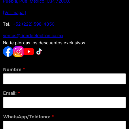
Puebla, Pue. Mexico. C.P. 72000.
[Ver mapa.]
Tel.:
+52 (222) 598-4350
xm.acinortceleedneit@satnev
No te pierdas los descuentos exclusivos .
Nombre
*
Email:
*
WhatsApp/Teléfono:
*