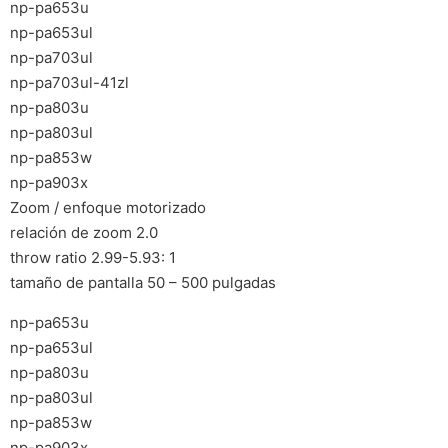
np-pa653u
np-pa653ul
np-pa703ul
np-pa703ul-41zl
np-pa803u
np-pa803ul
np-pa853w
np-pa903x
Zoom / enfoque motorizado
relación de zoom 2.0
throw ratio 2.99-5.93: 1
tamaño de pantalla 50 – 500 pulgadas
np-pa653u
np-pa653ul
np-pa803u
np-pa803ul
np-pa853w
np-pa903x