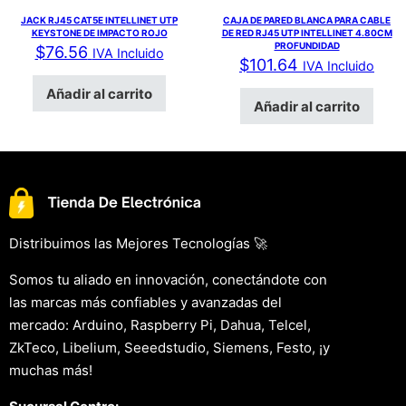
JACK RJ45 CAT5E INTELLINET UTP
CAJA DE PARED BLANCA PARA CABLE
KEYSTONE DE IMPACTO ROJO
DE RED RJ45 UTP INTELLINET 4.80CM
PROFUNDIDAD
$
76.56
IVA Incluido
$
101.64
IVA Incluido
Añadir al carrito
Añadir al carrito
Distribuimos las Mejores Tecnologías 🚀
Somos tu aliado en innovación, conectándote con
las marcas más confiables y avanzadas del
mercado: Arduino, Raspberry Pi, Dahua, Telcel,
ZkTeco, Libelium, Seeedstudio, Siemens, Festo, ¡y
muchas más!